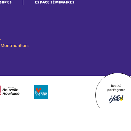
OUPES
ESPACE SÉMINAIRES
•
n- Montmorillon•
Réalisé
par l'agence