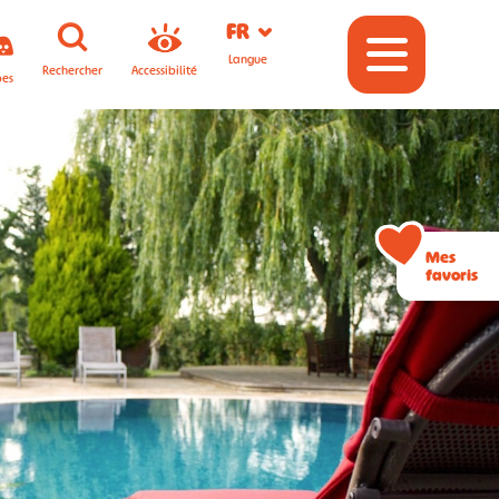
FR
Langue
Rechercher
Accessibilité
pes
Mes
favoris