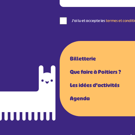
J'ai lu et accepte les
termes et condit
Billetterie
Que faire à Poitiers ?
Les idées d'activités
Agenda