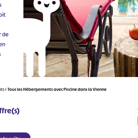
s
oit
r de
 en
s
nts
>
Tous les Hébergements avec Piscine dans la Vienne
fre(s)