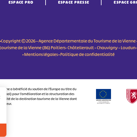
ESPACE PRO
ESPACE PRESSE
ESPACE GR
•Copyright © 2026 – Agence Départementale du Tourisme de la Vienne 
du tourisme de la Vienne (86) Poitiers- Châtellerault – Chauvigny – Loudu
•
Mentions légales
•
Politique de confidentialité
ienne a bénéficié du soutien de l’Europe au titre du
onal) pour l’amélioration et la structuration des
r
ctivité de la destination tourisme de la Vienne dont
visiteur.