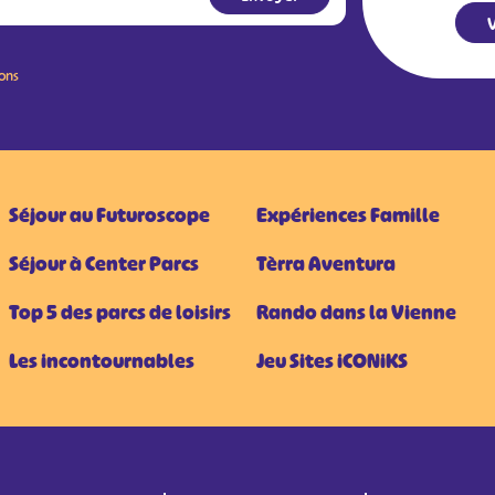
V
ions
Séjour au Futuroscope
Expériences Famille
Séjour à Center Parcs
Tèrra Aventura
Top 5 des parcs de loisirs
Rando dans la Vienne
Les incontournables
Jeu Sites iCONiKS