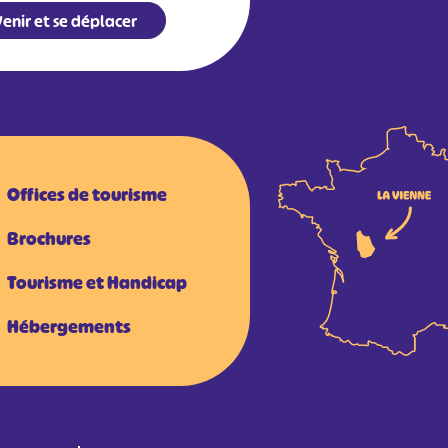
enir et se déplacer
Offices de tourisme
Brochures
Tourisme et Handicap
Hébergements