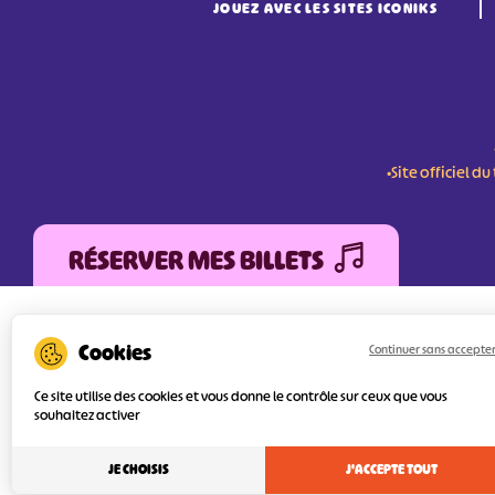
JOUEZ AVEC LES SITES ICONIKS
•Site officiel 
RÉSERVER MES BILLETS
L'Agence Départementale de Tourisme de la V
FEDER (Fonds Européen de développement Régi
Continuer sans accepte
services numériques pour une meilleure attra
l’objectif principal est d’orienter au mieux le 
Ce site utilise des cookies et vous donne le contrôle sur ceux que vous
souhaitez activer
JE CHOISIS
J'ACCEPTE TOUT