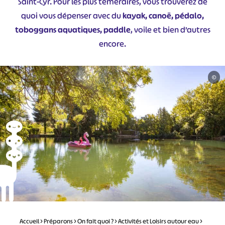
Saint-Cyr. Pour les plus téméraires, vous trouverez de
quoi vous dépenser avec du
kayak, canoë, pédalo,
toboggans aquatiques, paddle
, voile et bien d’autres
encore.
©
Accueil
>
Préparons
>
On fait quoi ?
>
Activités et Loisirs autour eau
>