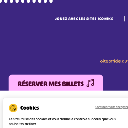
JOUEZ AVEC LES SITES ICONIKS
•Site officiel 
RÉSERVER MES BILLETS
L'Agence Départementale de Tourisme de la V
FEDER (Fonds Européen de développement Régi
Continuer sans accepte
services numériques pour une meilleure attra
l’objectif principal est d’orienter au mieux le 
Ce site utilise des cookies et vous donne le contrôle sur ceux que vous
souhaitez activer