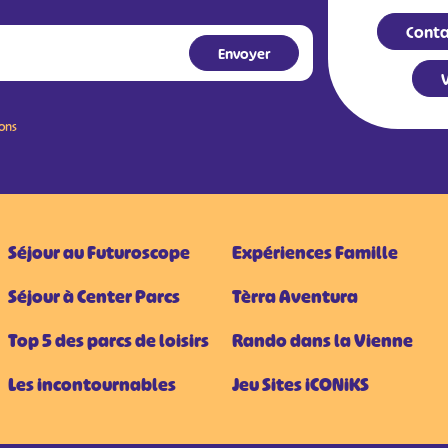
Conta
V
ions
Séjour au Futuroscope
Expériences Famille
Séjour à Center Parcs
Tèrra Aventura
Top 5 des parcs de loisirs
Rando dans la Vienne
Les incontournables
Jeu Sites iCONiKS