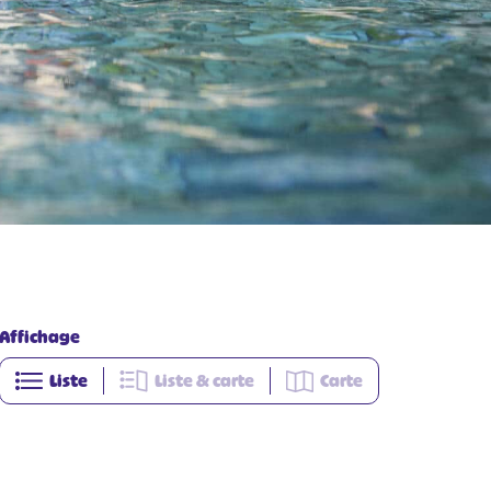
Affichage
Liste
Liste & carte
Carte
+
−