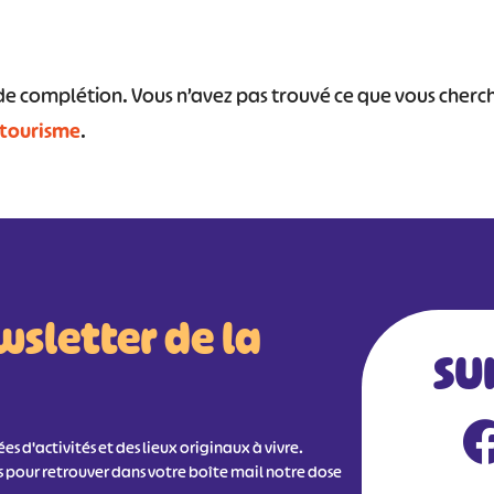
s de complétion. Vous n’avez pas trouvé ce que vous cher
#
#
#
#
#
 tourisme
.
#
wsletter de la
SU
s d'activités et des lieux originaux à vivre.
s pour retrouver dans votre boîte mail notre dose