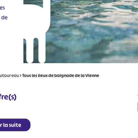
es
s de
 autour eau
>
Tous les lieux de baignade de la Vienne
re(s)
r la suite