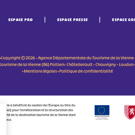
ESPACE PRO
ESPACE PRESSE
ESPACE GR
•Copyright © 2026 – Agence Départementale du Tourisme de la Vienne 
du tourisme de la Vienne (86) Poitiers- Châtellerault – Chauvigny – Loudu
•
Mentions légales
•
Politique de confidentialité
ienne a bénéficié du soutien de l’Europe au titre du
onal) pour l’amélioration et la structuration des
r
ctivité de la destination tourisme de la Vienne dont
visiteur.