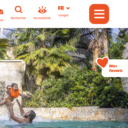
FR
Langue
Rechercher
Accessibilité
pes
©
Mes
favoris