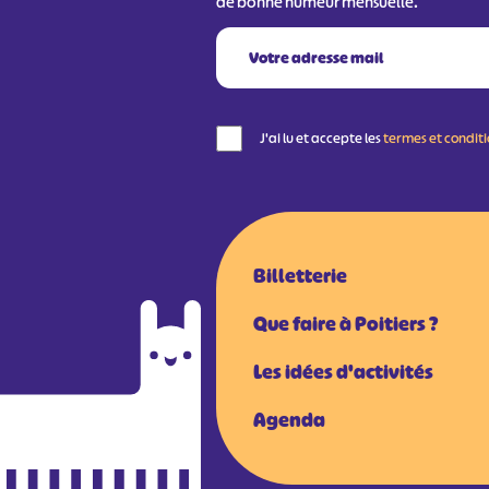
de bonne humeur mensuelle.
J'ai lu et accepte les
termes et condit
Billetterie
Que faire à Poitiers ?
Les idées d'activités
Agenda