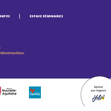
OUPES
ESPACE SÉMINAIRES
•
n- Montmorillon•
Réalisé
par l'agence