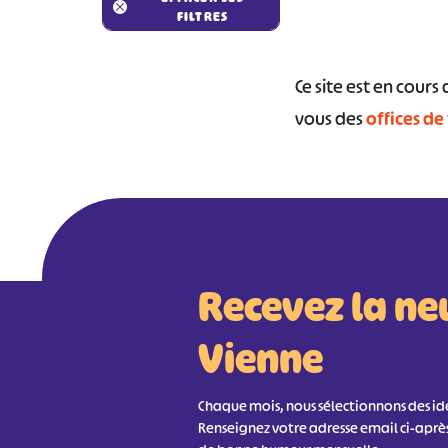
FILTRES
Ce site est en cour
#
vous des
offices de
Recevez la ne
Vienne
Chaque mois, nous sélectionnons des idée
Renseignez votre adresse email ci-aprè