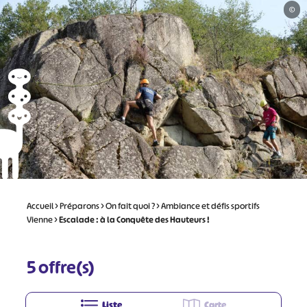
©
Accueil
>
Préparons
>
On fait quoi ?
>
Ambiance et défis sportifs
Vienne
>
Escalade : à la Conquête des Hauteurs !
5
offre(s)
Liste
Carte