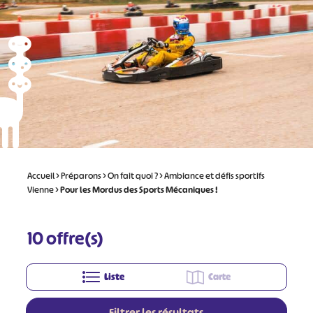
Accueil
>
Préparons
>
On fait quoi ?
>
Ambiance et défis sportifs
Vienne
>
Pour les Mordus des Sports Mécaniques !
10
offre(s)
Liste
Carte
Filtrer les résultats