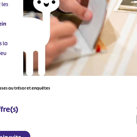
 les
ein
s la
jeu
ses au trésor et enquêtes
fre(s)