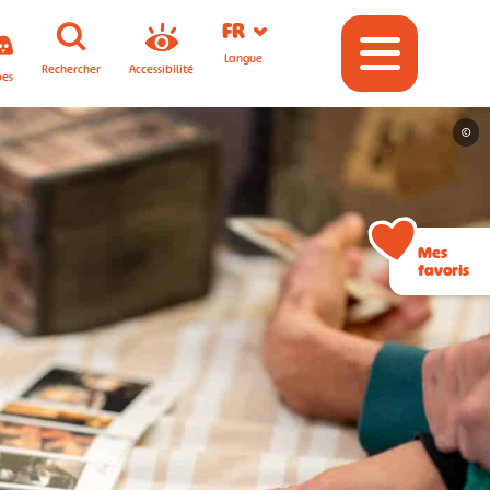
FR
Langue
Rechercher
Accessibilité
pes
©
Mes
favoris