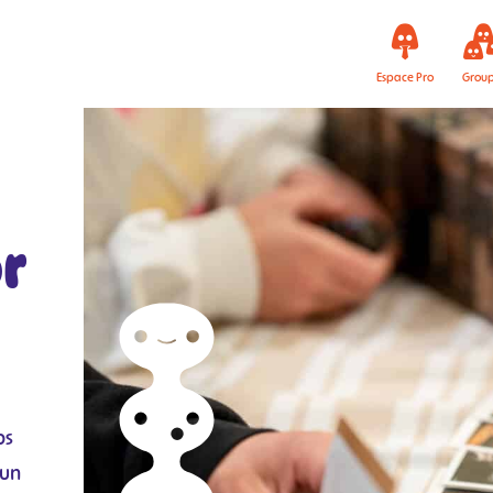
Espace Pro
Grou
r
ps
 un