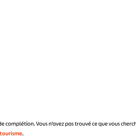
#
#
#
#
#
#
s de complétion. Vous n’avez pas trouvé ce que vous cher
 tourisme
.