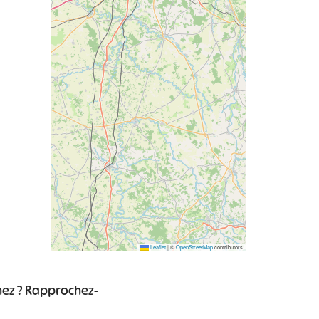
Leaflet
|
©
OpenStreetMap
contributors
chez ? Rapprochez-