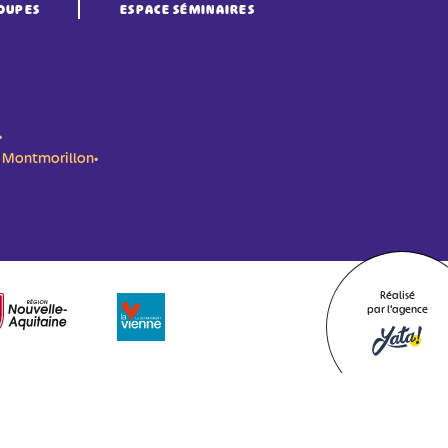
OUPES
ESPACE SÉMINAIRES
•
n- Montmorillon•
Réalisé
par l'agence