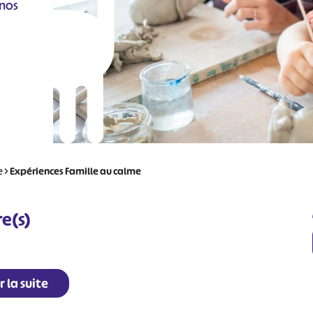
nos
e
>
Expériences Famille au calme
re(s)
r la suite