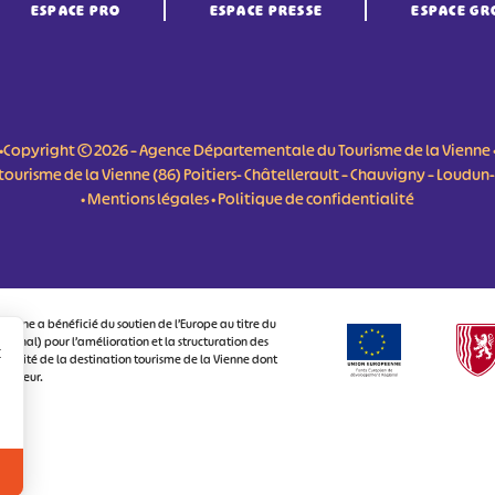
ESPACE PRO
ESPACE PRESSE
ESPACE GR
•Copyright © 2026 – Agence Départementale du Tourisme de la Vienne 
du tourisme de la Vienne (86) Poitiers- Châtellerault – Chauvigny – Loudu
•
Mentions légales
•
Politique de confidentialité
ienne a bénéficié du soutien de l’Europe au titre du
onal) pour l’amélioration et la structuration des
r
ctivité de la destination tourisme de la Vienne dont
visiteur.