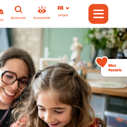
FR
Langue
Rechercher
Accessibilité
pes
©
Mes
favoris