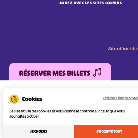
JOUEZ AVEC LES SITES ICONIKS
•Site officiel 
RÉSERVER MES BILLETS
L'Agence Départementale de Tourisme de la V
FEDER (Fonds Européen de développement Régi
Continuer sans accepte
services numériques pour une meilleure attra
l’objectif principal est d’orienter au mieux le 
Ce site utilise des cookies et vous donne le contrôle sur ceux que vous
souhaitez activer
JE CHOISIS
J'ACCEPTE TOUT