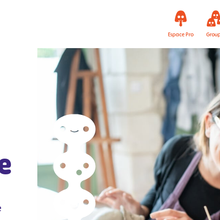
Espace Pro
Grou
e
e