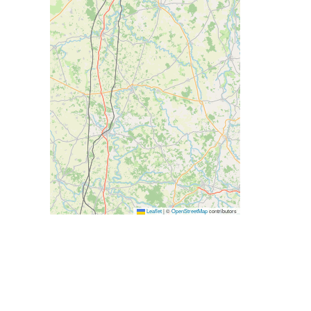
Leaflet
|
©
OpenStreetMap
contributors