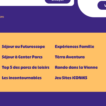
V
ions
Séjour au Futuroscope
Expériences Famille
Séjour à Center Parcs
Tèrra Aventura
Top 5 des parcs de loisirs
Rando dans la Vienne
Les incontournables
Jeu Sites iCONiKS