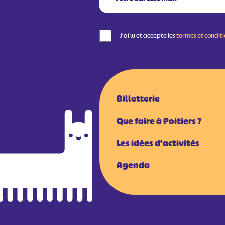
J'ai lu et accepte les
termes et condit
Billetterie
Que faire à Poitiers ?
Les idées d'activités
Agenda