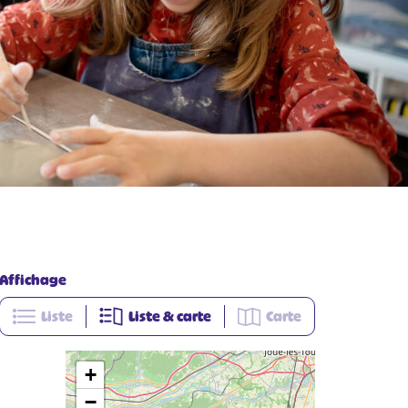
Affichage
Liste
Liste & carte
Carte
+
−