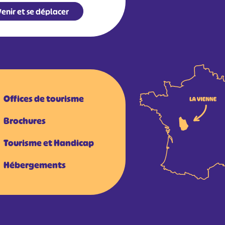
enir et se déplacer
Offices de tourisme
Brochures
Tourisme et Handicap
Hébergements