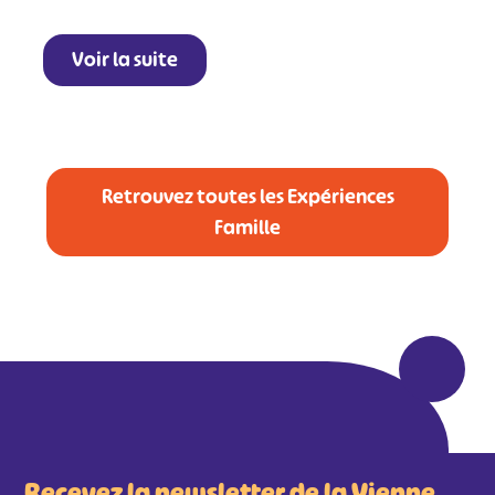
Leaflet
|
©
OpenStreetMap
contributors
+
Voir la suite
−
Retrouvez toutes les Expériences
Famille
Recevez la newsletter de la Vienne