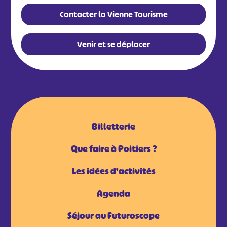
Contacter la Vienne Tourisme
#
#
#
#
#
#
Venir et se déplacer
#
Billetterie
Que faire à Poitiers ?
Les idées d'activités
Agenda
Séjour au Futuroscope