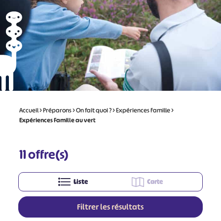
Accueil
>
Préparons
>
On fait quoi ?
>
Expériences Famille
>
Expériences Famille au vert
11
offre(s)
Liste
Carte
Filtrer les résultats