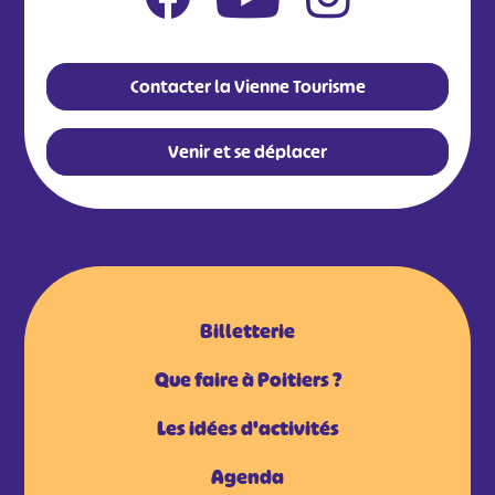
#
#
#
#
Contacter la Vienne Tourisme
#
#
Venir et se déplacer
#
Billetterie
Que faire à Poitiers ?
Les idées d'activités
Agenda