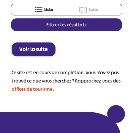
Liste
Carte
Filtrer les résultats
Leaflet
|
©
OpenStreetMap
contributors
+
Voir la suite
−
Ce site est en cours de complétion. Vous n’avez pas
trouvé ce que vous cherchez ? Rapprochez-vous des
offices de tourisme
.