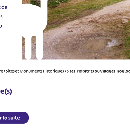
t de
es
u
re
>
Sites et Monuments Historiques
>
Sites, Habitats ou Villages Trogl
e(s)
r la suite