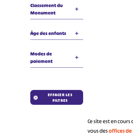
Classement du
Monument
Âge des enfants
Modes de
paiement
EFFACER LES
FILTRES
Ce site est en cour
vous des
offices de