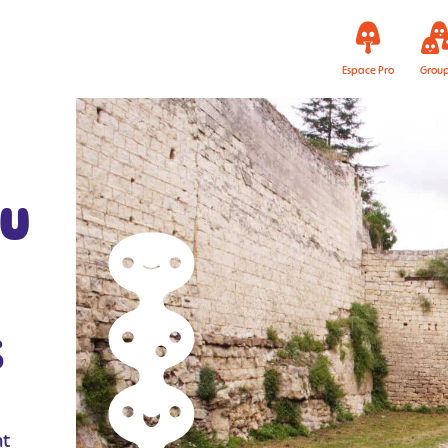
Espace Pro
Grou
ou
s
nt