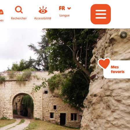
FR
Langue
Rechercher
Accessibilité
pes
©
Mes
favoris