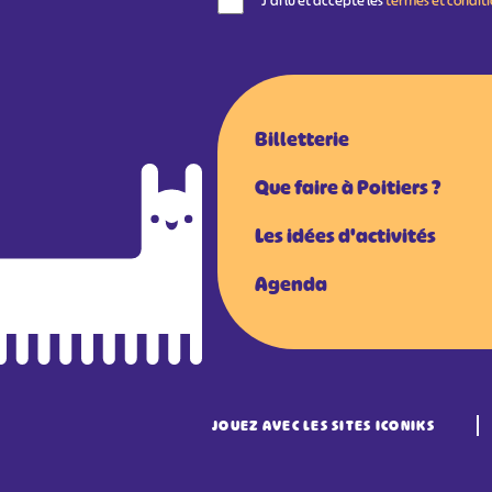
J'ai lu et accepte les
termes et condit
Billetterie
Que faire à Poitiers ?
Les idées d'activités
Agenda
JOUEZ AVEC LES SITES ICONIKS