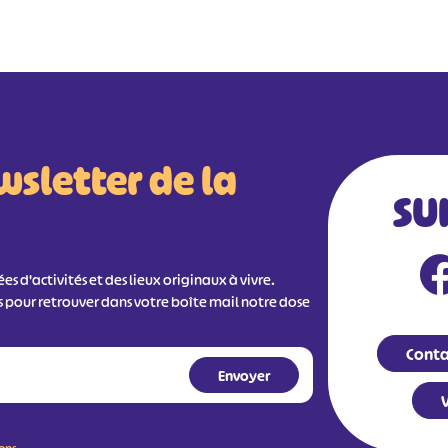
#
#
#
#
#
#
wsletter de la
SU
s d'activités et des lieux originaux à vivre.
s pour retrouver dans votre boîte mail notre dose
Conta
V