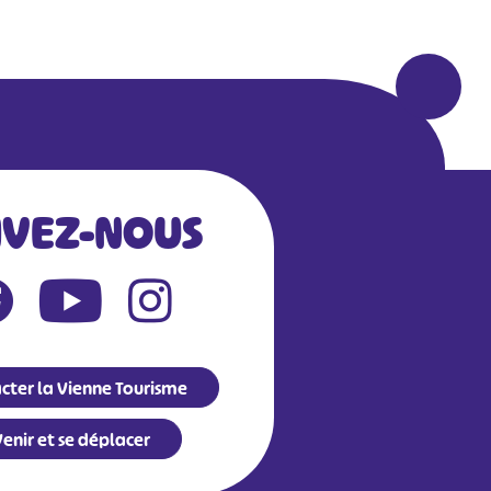
IVEZ-NOUS
Leaflet
|
©
OpenStreetMap
contributors
cter la Vienne Tourisme
enir et se déplacer