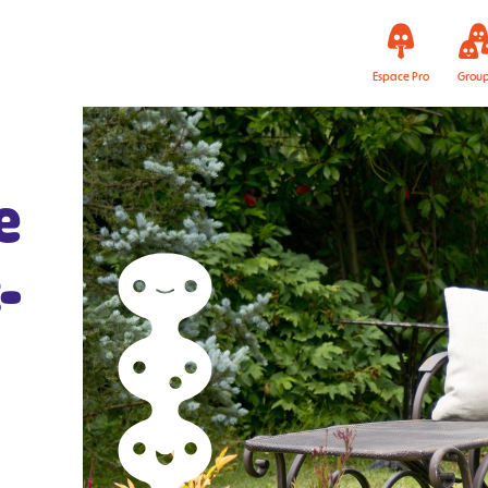
Espace Pro
Grou
e
-