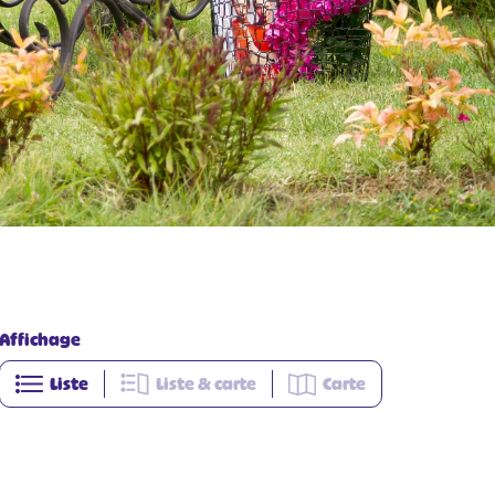
Affichage
Liste
Liste & carte
Carte
+
−