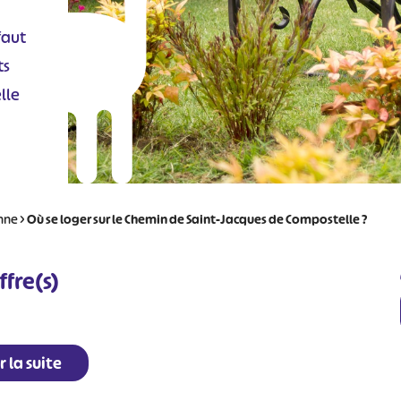
faut
ts
lle
nne
>
Où se loger sur le Chemin de Saint-Jacques de Compostelle ?
ffre(s)
r la suite