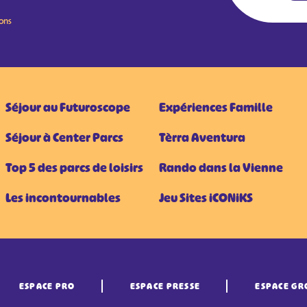
ions
Séjour au Futuroscope
Expériences Famille
Séjour à Center Parcs
Tèrra Aventura
Top 5 des parcs de loisirs
Rando dans la Vienne
Les incontournables
Jeu Sites iCONiKS
ESPACE PRO
ESPACE PRESSE
ESPACE GR