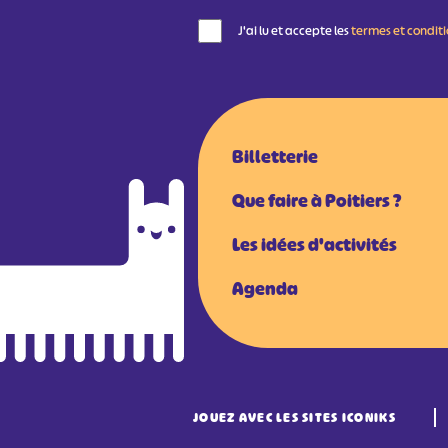
J'ai lu et accepte les
termes et condit
Billetterie
Que faire à Poitiers ?
Les idées d'activités
Agenda
JOUEZ AVEC LES SITES ICONIKS