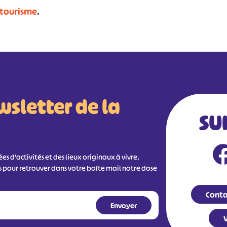
 tourisme
.
wsletter de la
SU
s d'activités et des lieux originaux à vivre.
s pour retrouver dans votre boîte mail notre dose
Conta
V