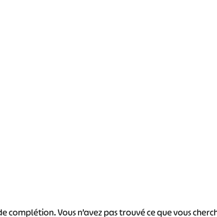
#
#
#
#
#
#
s de complétion. Vous n’avez pas trouvé ce que vous cher