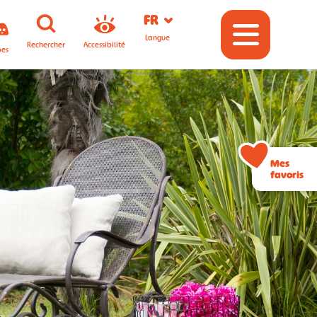
FR
Langue
Rechercher
Accessibilité
pes
Mes
favoris