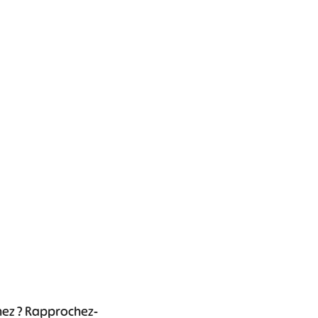
Leaflet
|
©
OpenStreetMap
contributors
chez ? Rapprochez-