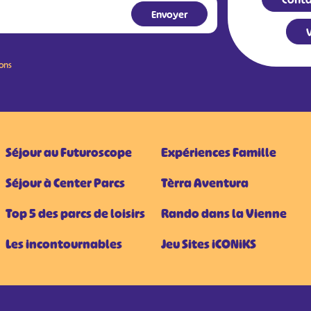
V
ions
Séjour au Futuroscope
Expériences Famille
Séjour à Center Parcs
Tèrra Aventura
Top 5 des parcs de loisirs
Rando dans la Vienne
Les incontournables
Jeu Sites iCONiKS