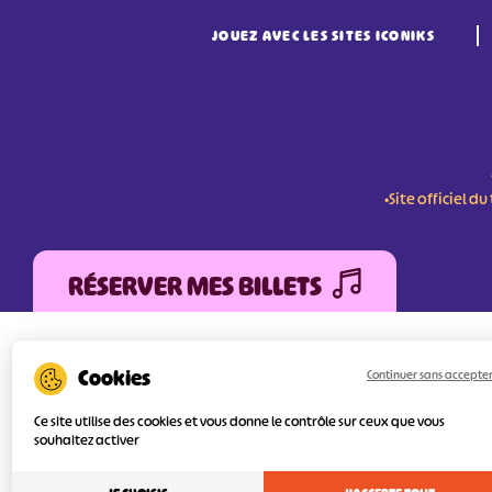
JOUEZ AVEC LES SITES ICONIKS
•Site officiel 
RÉSERVER MES BILLETS
L'Agence Départementale de Tourisme de la V
FEDER (Fonds Européen de développement Régi
Continuer sans accepte
services numériques pour une meilleure attra
l’objectif principal est d’orienter au mieux le 
Ce site utilise des cookies et vous donne le contrôle sur ceux que vous
souhaitez activer