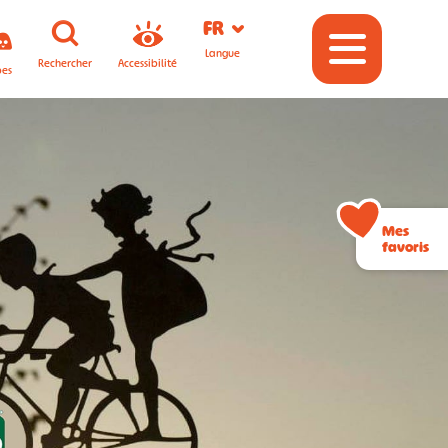
FR
Langue
Rechercher
Accessibilité
pes
Mes
favoris