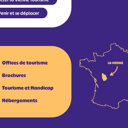
enir et se déplacer
Offices de tourisme
Brochures
Tourisme et Handicap
Hébergements