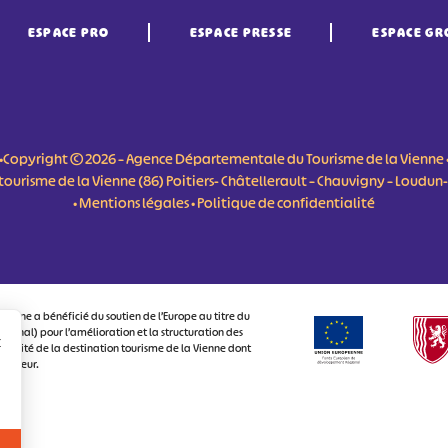
ESPACE PRO
ESPACE PRESSE
ESPACE GR
•Copyright © 2026 – Agence Départementale du Tourisme de la Vienne 
du tourisme de la Vienne (86) Poitiers- Châtellerault – Chauvigny – Loudu
•
Mentions légales
•
Politique de confidentialité
ienne a bénéficié du soutien de l’Europe au titre du
onal) pour l’amélioration et la structuration des
r
ctivité de la destination tourisme de la Vienne dont
visiteur.