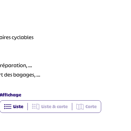
raires cyclables
 réparation, …
ort des bagages, …
Affichage
Liste
Liste & carte
Carte
+