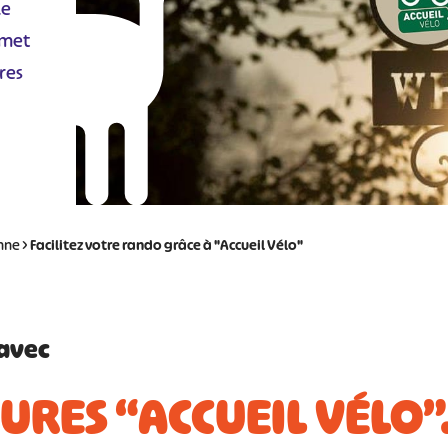
le
rmet
res
nne
>
Facilitez votre rando grâce à "Accueil Vélo"
avec
TURES “ACCUEIL VÉLO