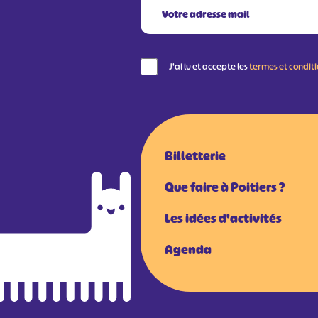
J'ai lu et accepte les
termes et condit
Billetterie
Que faire à Poitiers ?
Les idées d'activités
Agenda