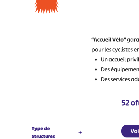
“Accueil Vélo”
garan
pour les cyclistes en
Un accueil privi
Des équipements
Des services ad
52
of
Type de
Voi
Structures