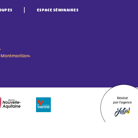
OUPES
ESPACE SÉMINAIRES
•
n- Montmorillon•
Réalisé
par l'agence