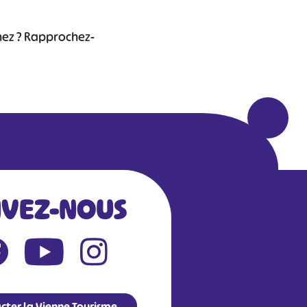
chez ? Rapprochez-
IVEZ-NOUS
Leaflet
|
©
OpenStreetMap
contributors
cter la Vienne Tourisme