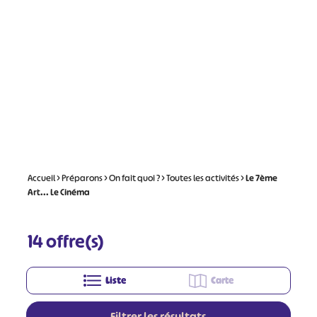
Accueil
>
Préparons
>
On fait quoi ?
>
Toutes les activités
>
Le 7ème
Art... Le Cinéma
14
offre(s)
Liste
Carte
Filtrer les résultats