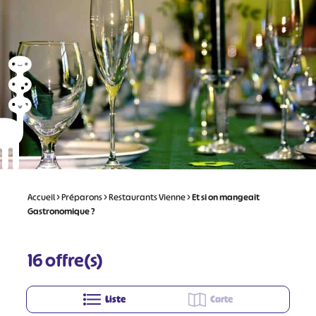
Accueil
>
Préparons
>
Restaurants Vienne
>
Et si on mangeait
Gastronomique ?
16
offre(s)
Liste
Carte