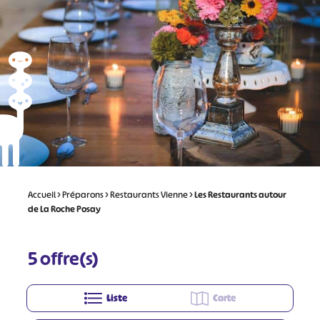
Accueil
>
Préparons
>
Restaurants Vienne
>
Les Restaurants autour
de La Roche Posay
5
offre(s)
Liste
Carte