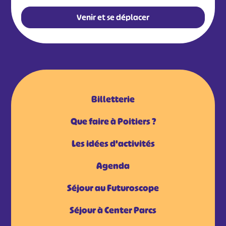
#
#
#
#
Venir et se déplacer
#
#
#
Billetterie
Que faire à Poitiers ?
Les idées d'activités
Agenda
Séjour au Futuroscope
Séjour à Center Parcs