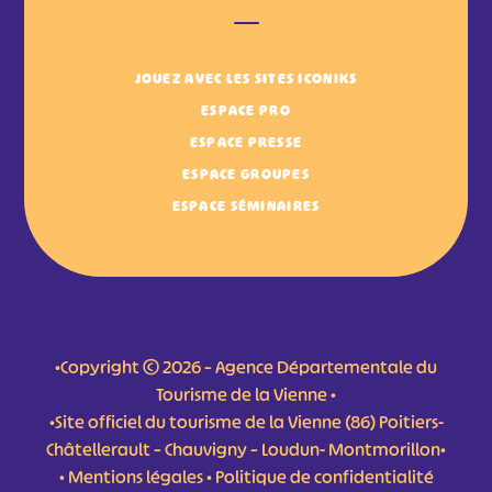
JOUEZ AVEC LES SITES ICONIKS
ESPACE PRO
ESPACE PRESSE
ESPACE GROUPES
ESPACE SÉMINAIRES
•Copyright © 2026 – Agence Départementale du
Tourisme de la Vienne •
•Site officiel du tourisme de la Vienne (86) Poitiers-
Châtellerault – Chauvigny – Loudun- Montmorillon•
•
Mentions légales
•
Politique de confidentialité