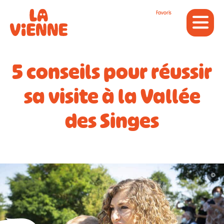
Panneau de gestion des cookies
Favoris
5 conseils pour réussir
sa visite à la Vallée
des Singes
©