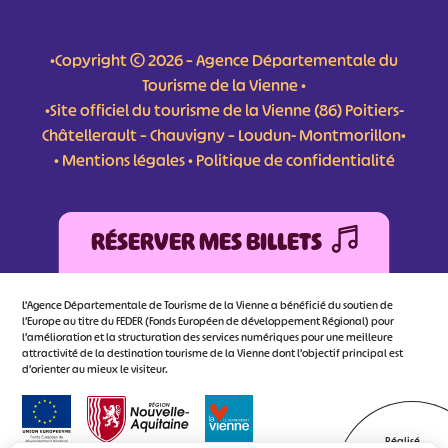
•Copyright © 2026 – Agence Départementale du
Tourisme de la Vienne •
•Site officiel du tourisme de la Vienne (86) Poitiers-
Châtellerault – Chauvigny – Loudun- Montmorillon•
•
Mentions légales
•
Politique de confidentialité
RÉSERVER MES BILLETS
L'Agence Départementale de Tourisme de la Vienne a bénéficié du soutien de
l’Europe au titre du FEDER (Fonds Européen de développement Régional) pour
l’amélioration et la structuration des services numériques pour une meilleure
attractivité de la destination tourisme de la Vienne dont l’objectif principal est
d’orienter au mieux le visiteur.
Réalisé