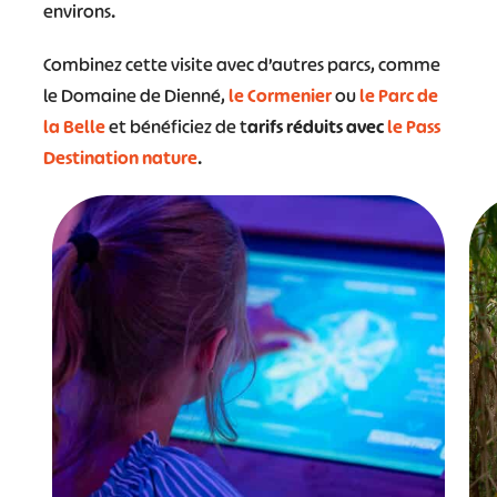
environs.
Combinez cette visite avec d’autres parcs, comme
le Domaine de Dienné,
le Cormenier
ou
le Parc de
#
#
#
#
la Belle
et bénéficiez de t
arifs réduits avec
le Pass
Destination nature
.
#
#
#