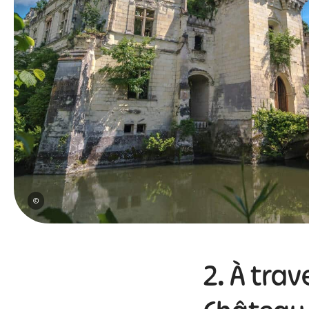
©
2. À trav