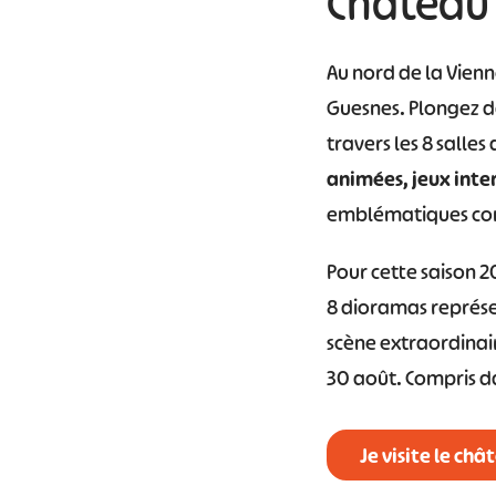
Château 
#
Au nord de la Vienn
Guesnes. Plongez da
travers les 8 salle
animées, jeux inter
emblématiques comm
Pour cette saison 
8 dioramas représen
scène extraordinair
30 août. Compris da
Je visite le ch