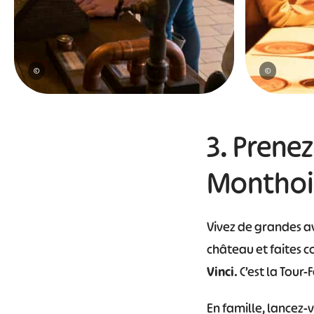
©
©
3. Prene
Monthoi
Vivez de grandes a
château et faites c
Vinci
. C’est la Tou
En famille, lancez-