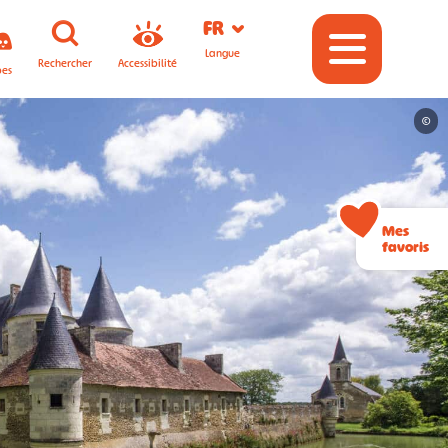
FR
Langue
Rechercher
Accessibilité
pes
©
Mes
favoris