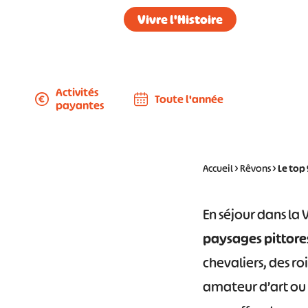
Vivre l'Histoire
Activités
Toute l'année
payantes
Accueil
>
Rêvons
>
Le top 
En séjour dans la 
paysages pittore
chevaliers, des ro
amateur d’art ou