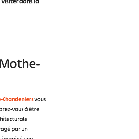
 visiter dans la
a Mothe-
e-Chandeniers
vous
arez-vous à être
chitecturale
vagé par un