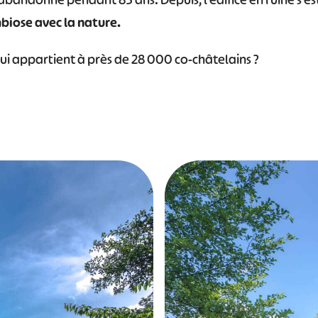
 abandonné pendant 85 ans. Depuis, l’édifice en ruine s’e
iose avec la nature.
ui appartient à près de 28 000 co-châtelains ?