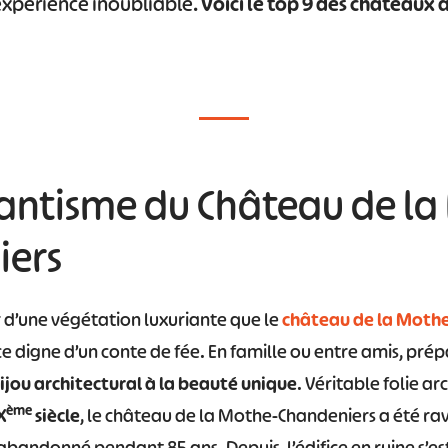
expérience inoubliable.
Voici le top 9 des châteaux à
mantisme du Château de l
iers
 d’une végétation luxuriante que le
château de la Moth
e digne d’un conte de fée. En famille ou entre amis, prép
ijou architectural à la beauté unique
. Véritable folie ar
ème
X
siècle
, le château de la Mothe-Chandeniers a été ra