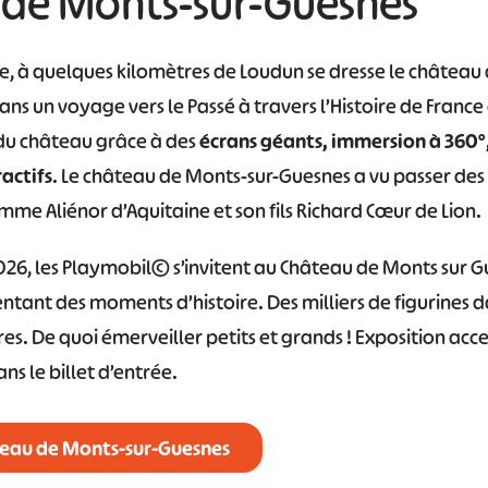
de Monts-sur-Guesnes
#
#
#
#
#
e, à quelques kilomètres de Loudun se dresse le château
#
ns un voyage vers le Passé à travers l’Histoire de France 
s du château grâce à des
écrans géants, immersion à 360°,
actifs
. Le château de Monts-sur-Guesnes a vu passer de
e Aliénor d’Aquitaine et son fils Richard Cœur de Lion.
2026, les Playmobil© s’invitent au Château de Monts sur 
tant des moments d’histoire. Des milliers de figurines d
es. De quoi émerveiller petits et grands ! Exposition acces
ns le billet d’entrée.
âteau de Monts-sur-Guesnes