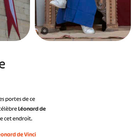
©
e
es portes de ce
 célèbre
Léonard de
e cet endroit.
éonard de Vinci