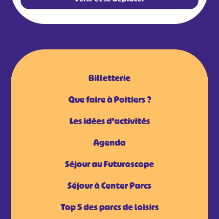
Billetterie
Que faire à Poitiers ?
Les idées d'activités
Agenda
Séjour au Futuroscope
Séjour à Center Parcs
Top 5 des parcs de loisirs