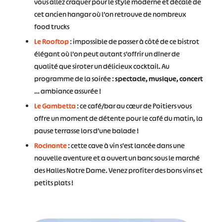
vous allez craquer pour le style moderne et décalé de
cet ancien hangar où l’on retrouve de nombreux
food trucks
Le Rooftop
: impossible de passer à côté de ce bistrot
élégant où l’on peut autant s’offrir un dîner de
qualité que siroter un délicieux cocktail. Au
programme de la soirée :
spectacle, musique, concert
… ambiance assurée !
Le Gambetta
: ce café/bar au cœur de Poitiers vous
offre un moment de détente pour le café du matin, la
pause terrasse lors d’une balade !
Rocinante
: cette cave à vin s’est lancée dans une
nouvelle aventure et a ouvert un banc sous le marché
des Halles Notre Dame. Venez profiter des bons vins et
petits plats !