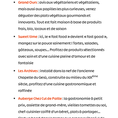
Grand Ours
: avis aux végétariens et végétaliens,
mais aussi aux papilles les plus curieuses, venez
déguster des plats végétaux gourmands et
innovants. Tout est fait maison à base de produits
frais, bio, locaux et de saison
Sweet time
: ici, le « fast food » devient « fast good »,
mangez sur le pouce sainement ! Tartes, salades,
gâteaux, soupes… Profitez de produits sélectionnés
avec soin et d’une cuisine pleine d’amour et de
fantaisie
Les Archives
: installé dans la nef de l’ancienne
ème
Chapelle du Gesù, construite au milieu du XIX
siècle, profitez d’une cuisine gastronomique et
raffinée
Auberge Chez Cul de Paille
: la gastronomie à petit
prix, assiette de grand-mère, vieilles tomettes au sol,
chef-cuisinier coiffé d’un béret, plats à partager…