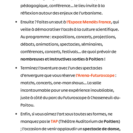
pédagogique, conférence… le lieu invite à la
réflexion autour des enjeux de l’urbanisme.
Ensuite ? Faites un saut à
l’Espace Mendès France
, qui
veille à démocratiser l’accès à la culture scientifique.
Au programme : expositions, concerts, projections,
débats, animations, spectacles, séminaires,
conférences, concerts, festivals… de quoi prévoir de
nombreuses et instructives sorties à Poitiers
!
Terminez l’aventure avec l’un des spectacles
d’envergure que vous réserve
l’Arena-Futuroscope
:
matchs, concerts, one-man shows… La salle
incontournable pour une expérience inoubliable,
juste à côté du parc du Futuroscope à Chasseneuil-du-
Poitou.
Enfin, si vous aimez l’art sous toutes ses formes, ne
manquez pas le
TAP
(Théâtre Auditorium de
Poitiers
)
; l’occasion de venir applaudir un
spectacle de danse,