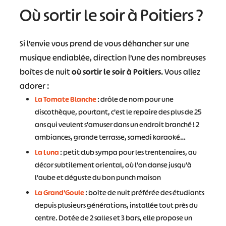
Où sortir le soir à Poitiers ?
Si l’envie vous prend de vous déhancher sur une
musique endiablée, direction l’une des nombreuses
boîtes de nuit
où sortir le soir à Poitiers
. Vous allez
adorer :
La Tomate Blanche
: drôle de nom pour une
discothèque, pourtant, c’est le repaire des plus de 25
ans qui veulent s’amuser dans un endroit branché ! 2
ambiances, grande terrasse, samedi karaoké…
La Luna
: petit club sympa pour les trentenaires, au
décor subtilement oriental, où l’on danse jusqu’à
l’aube et déguste du bon punch maison
La Grand’Goule
: boîte de nuit préférée des étudiants
depuis plusieurs générations, installée tout près du
centre. Dotée de 2 salles et 3 bars, elle propose un