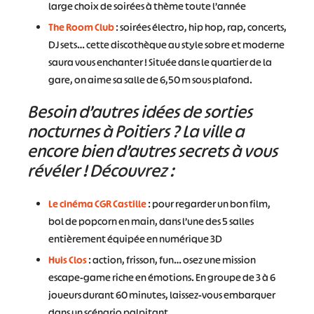
large choix de soirées à thème toute l’année
The Room Club
: soirées électro, hip hop, rap, concerts,
DJ sets… cette discothèque au style sobre et moderne
saura vous enchanter ! Située dans le quartier de la
gare, on aime sa salle de 6,50 m sous plafond.
Besoin d’autres idées de sorties
nocturnes à Poitiers ? La ville a
encore bien d’autres secrets à vous
révéler ! Découvrez :
Le cinéma CGR Castille
: pour regarder un bon film,
bol de popcorn en main, dans l’une des 5 salles
entièrement équipée en numérique 3D
Huis Clos
: action, frisson, fun… osez une mission
escape-game riche en émotions. En groupe de 3 à 6
joueurs durant 60 minutes, laissez-vous embarquer
dans un scénario palpitant