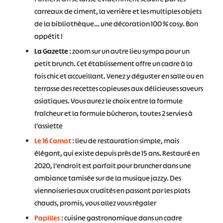
carreaux de ciment, la verrière et les multiples objets
de la bibliothèque… une décoration 100 % cosy. Bon
appétit !
La Gazette
: zoom sur un autre lieu sympa pour un
petit brunch. Cet établissement offre un cadre à la
fois chic et accueillant. Venez y déguster en salle ou en
terrasse des recettes copieuses aux délicieuses saveurs
asiatiques. Vous aurez le choix entre la formule
fraîcheur et la formule bûcheron, toutes 2 servies à
l’assiette
Le 16 Carnot
: lieu de restauration simple, mais
élégant, qui existe depuis près de 15 ans. Restauré en
2020, l’endroit est parfait pour bruncher dans une
ambiance tamisée sur de la musique jazzy. Des
viennoiseries aux crudités en passant par les plats
chauds, promis, vous allez vous régaler
Papilles
: cuisine gastronomique dans un cadre