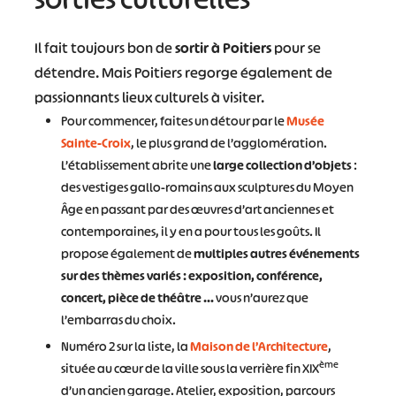
#
#
#
#
Il fait toujours bon de
sortir à Poitiers
pour se
#
#
détendre. Mais Poitiers regorge également de
passionnants lieux culturels à visiter.
#
Pour commencer, faites un détour par le
Musée
Sainte-Croix
, le plus grand de l’agglomération.
L’établissement abrite une
large collection d’objets
:
des vestiges gallo-romains aux sculptures du Moyen
Âge en passant par des œuvres d’art anciennes et
contemporaines, il y en a pour tous les goûts. Il
propose également de
multiples autres événements
sur des thèmes variés : exposition, conférence,
concert, pièce de théâtre …
vous n’aurez que
l’embarras du choix.
Numéro 2 sur la liste, la
Maison de l’Architecture
,
ème
située au cœur de la ville sous la verrière fin XIX
d’un ancien garage. Atelier, exposition, parcours