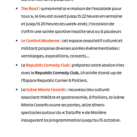
The Roof
: surnommé la « maison de l’escalade pour
tous », le lieu est ouvert jusqu’à 22 heures en semaine
et jusqu’à 20 heures les week-ends ; l’occasion de
s’offrir une soirée sportive insolite seul ou à plusieurs
Le Confort Moderne
: cet espace associatif culturel et
militant propose diverses soirées événementielles :
vernissages, expositions, concerts…
Le
Republic Comedy Club
: préparez votre session rires
avec le
Republic Comedy Club
, LA soirée stand-up de
l’Espace Republic Corner à Poitiers.
La
Scène Maria Casarès
: nouveau lieu culturel
associant théâtre et gastronomie, à Poitiers, la Scène
Maria Casarès ouvre ses portes, seize dîners-
spectacles autour du « Tartuffe » de Molière
inaugurent la programmation jusqu’au 15 octobre.