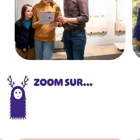
#
#
#
#
#
#
#
©
ZOOM SUR…