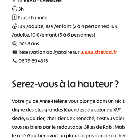
⭐
TIT’EVAD – CHENECHÉ
⏱️ 3h
🗓️ Toute l’année
💰 18 € /adulte, 10 € /enfant (2 à 4 personnes) 16 €
/adulte, 10 € /enfant (5 à 6 personnes)
🎂 Dès 8 ans
🎟️ Réservation obligatoire sur
www.titevad.fr
📞 06 79 69 43 15
Serez-vous à la hauteur ?
Votre guide Anne-Hélène vous plonge dans un récit
digne des plus grandes légendes : au cœur du XVᵉ
siècle, Gaultier, l’héritier de Cheneché, s’est vu voler
tous ses biens par le redoutable Gilles de Rais ! Mais
le rusé Gaultier avait un plan. Il a pris soin de cacher