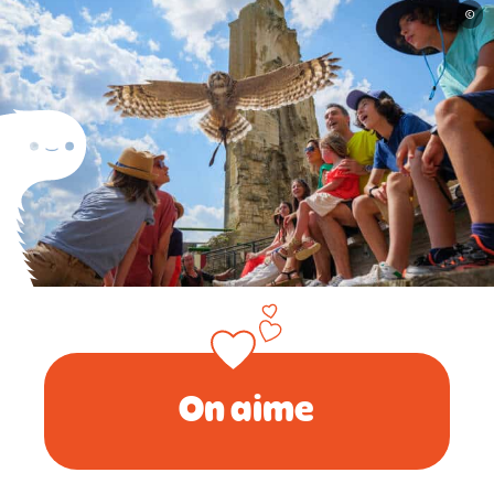
©
On aime