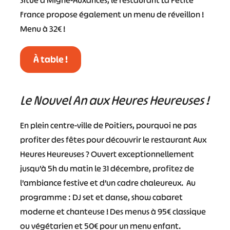
Situé à Migné-Auxances, le restaurant La Petite
France propose également un menu de réveillon !
Menu à 32€ !
À table !
Le Nouvel An aux Heures Heureuses !
En plein centre-ville de Poitiers, pourquoi ne pas
#
#
#
#
profiter des fêtes pour découvrir le restaurant Aux
Heures Heureuses ? Ouvert exceptionnellement
#
#
jusqu’à 5h du matin le 31 décembre, profitez de
#
l’ambiance festive et d’un cadre chaleureux. Au
programme : DJ set et danse, show cabaret
moderne et chanteuse ! Des menus à 95€ classique
ou végétarien et 50€ pour un menu enfant.