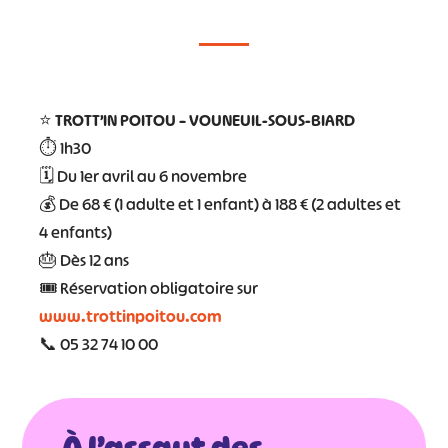
⭐
TROTT’IN POITOU – VOUNEUIL-SOUS-BIARD
⏱️ 1h30
🗓️ Du 1er avril au 6 novembre
💰 De 68 € (1 adulte et 1 enfant) à 188 € (2 adultes et
4 enfants)
🎂 Dès 12 ans
🎟️ Réservation obligatoire sur
www.trottinpoitou.com
📞 05 32 74 10 00
À l’assaut des