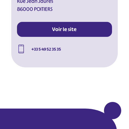
Rue Jean Jaurès
#
#
#
#
86000 POITIERS
#
#
#
Voir le site
+33 5 49 52 35 35