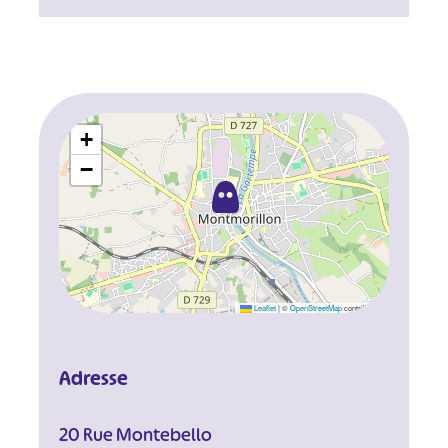
+
−
Leaflet
|
©
OpenStreetMap
contributors
Adresse
20 Rue Montebello