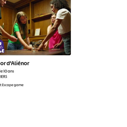
sor d'Aliénor
de 10 ans
IERS
et Escape game