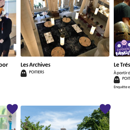
#
#
#
#
#
#
door
Les Archives
Le Tré
POITIERS
À partir 
POIT
Enquête 