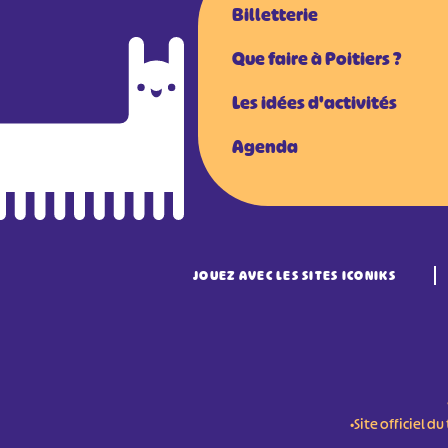
Billetterie
Que faire à Poitiers ?
Les idées d'activités
Agenda
JOUEZ AVEC LES SITES ICONIKS
•Site officiel 