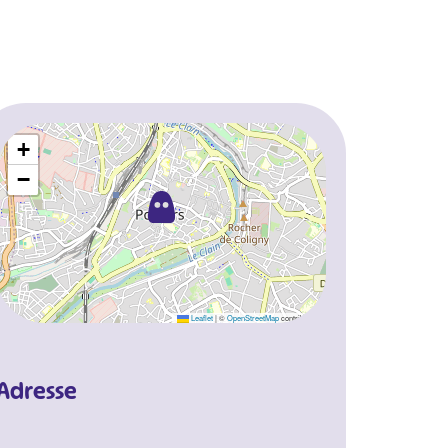
+
−
Leaflet
|
©
OpenStreetMap
contributors
Adresse