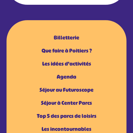
Billetterie
Que faire à Poitiers ?
Les idées d'activités
Agenda
Séjour au Futuroscope
Séjour à Center Parcs
Top 5 des parcs de loisirs
Les incontournables