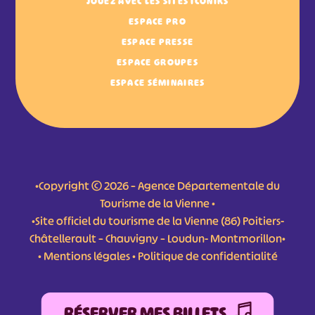
JOUEZ AVEC LES SITES ICONIKS
ESPACE PRO
ESPACE PRESSE
ESPACE GROUPES
ESPACE SÉMINAIRES
•Copyright © 2026 – Agence Départementale du
Tourisme de la Vienne •
•Site officiel du tourisme de la Vienne (86) Poitiers-
Châtellerault – Chauvigny – Loudun- Montmorillon•
•
Mentions légales
•
Politique de confidentialité
RÉSERVER MES BILLETS