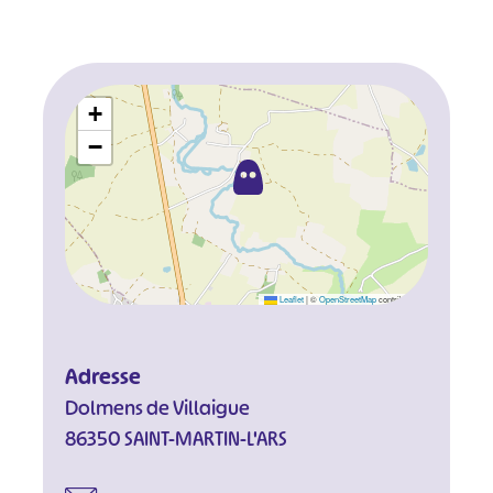
+
−
Leaflet
|
©
OpenStreetMap
contributors
Adresse
Dolmens de Villaigue
86350 SAINT-MARTIN-L'ARS