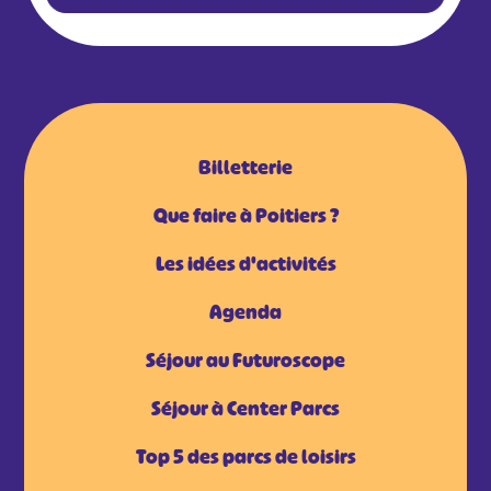
Billetterie
Que faire à Poitiers ?
Les idées d'activités
Agenda
Séjour au Futuroscope
Séjour à Center Parcs
Top 5 des parcs de loisirs