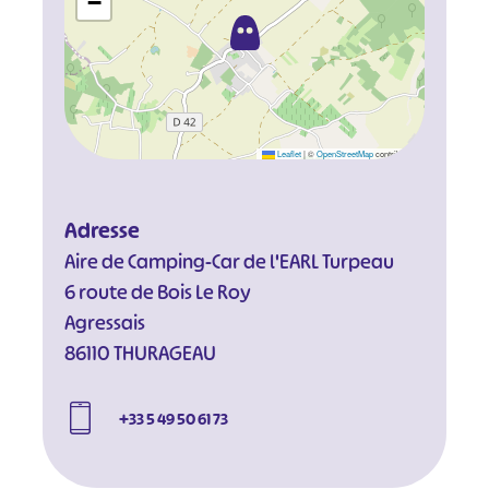
−
Leaflet
|
©
OpenStreetMap
contributors
Adresse
Aire de Camping-Car de l'EARL Turpeau
6 route de Bois Le Roy
Agressais
86110 THURAGEAU
+33 5 49 50 61 73