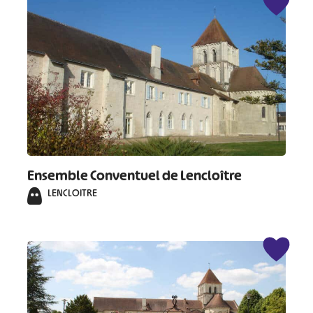
Ensemble Conventuel de Lencloître
LENCLOITRE
#
#
#
#
#
#