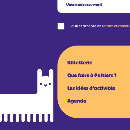
J'ai lu et accepte les
termes et condit
Billetterie
Que faire à Poitiers ?
Les idées d'activités
Agenda