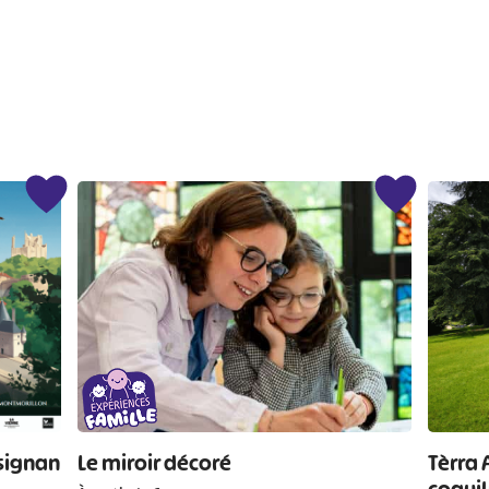
#
#
#
#
#
#
usignan
Le miroir décoré
Tèrra 