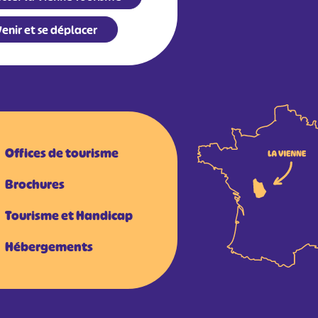
enir et se déplacer
Offices de tourisme
Brochures
Tourisme et Handicap
Hébergements