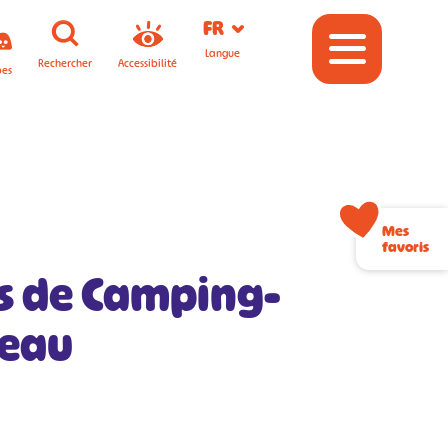
FR
Langue
Rechercher
Accessibilité
pes
Mes
favoris
es de Camping-
seau