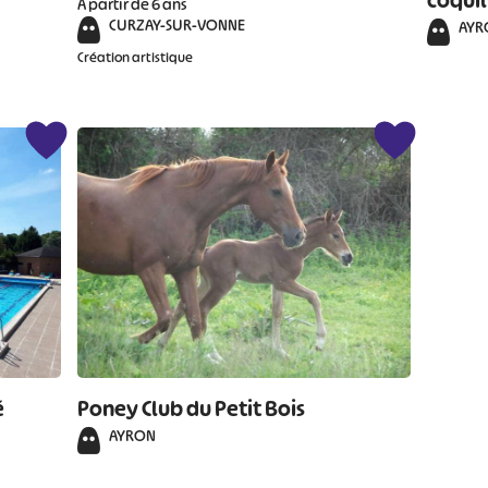
coquil
À partir de 6 ans
CURZAY-SUR-VONNE
AYR
Création artistique
é
Poney Club du Petit Bois
AYRON