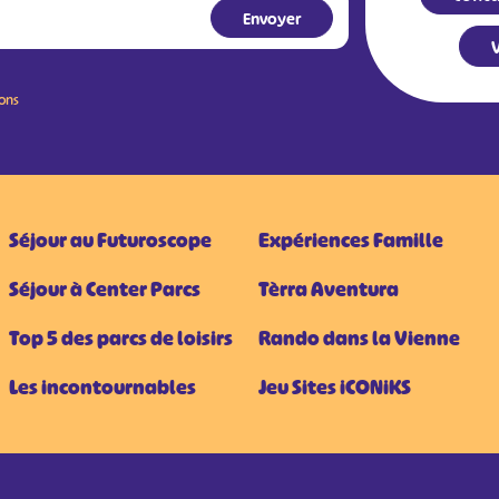
V
ions
Séjour au Futuroscope
Expériences Famille
Séjour à Center Parcs
Tèrra Aventura
Top 5 des parcs de loisirs
Rando dans la Vienne
Les incontournables
Jeu Sites iCONiKS