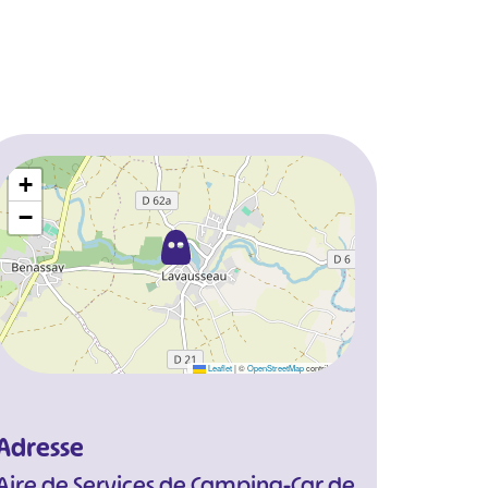
+
−
Leaflet
|
©
OpenStreetMap
contributors
Adresse
Aire de Services de Camping-Car de