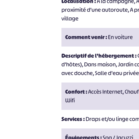
Localisation :
A la campagne, A 
proximité d'une autoroute, A p
village
Comment venir :
En voiture
Descriptif de l'hébergement :
d'hôtes), Dans maison, Jardin c
avec douche, Salle d'eau privée
Confort :
Accès Internet, Chauff
Wifi
Services :
Draps et/ou linge co
Équipements :
Spa / Jacuzzi