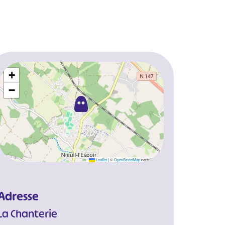
+
−
Leaflet
|
©
OpenStreetMap
contributors
Adresse
La Chanterie