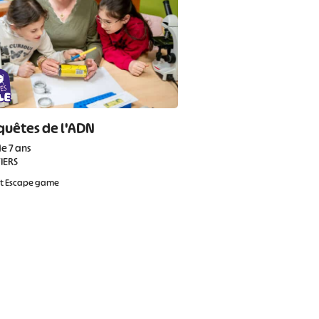
quêtes de l'ADN
de 7 ans
IERS
et Escape game