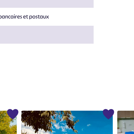
bancaires et postaux
#
#
#
#
#
#