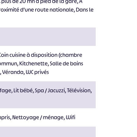
plus de 20 mn à pied de la gare, A
roximité d'une route nationale, Dans le
Coin cuisine à disposition (chambre
ommun, Kitchenette, Salle de bains
, Véranda, WC privés
age, Lit bébé, Spa / Jacuzzi, Télévision,
mpris, Nettoyage / ménage, Wifi