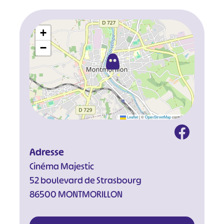
+
−
Leaflet
|
©
OpenStreetMap
contributors
Adresse
Cinéma Majestic
52 boulevard de Strasbourg
86500 MONTMORILLON