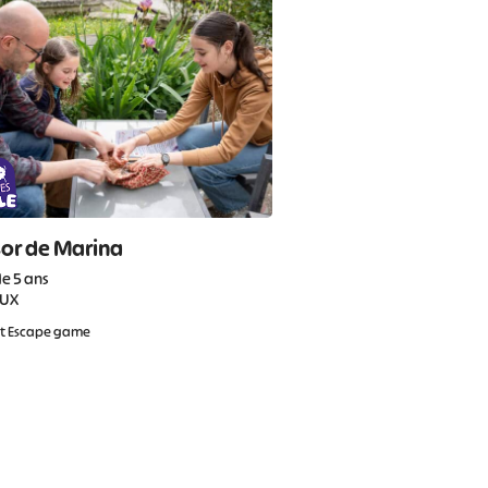
sor de Marina
de 5 ans
AUX
et Escape game