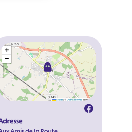
+
−
Leaflet
|
©
OpenStreetMap
contributors
Adresse
Aux Amis de la Route