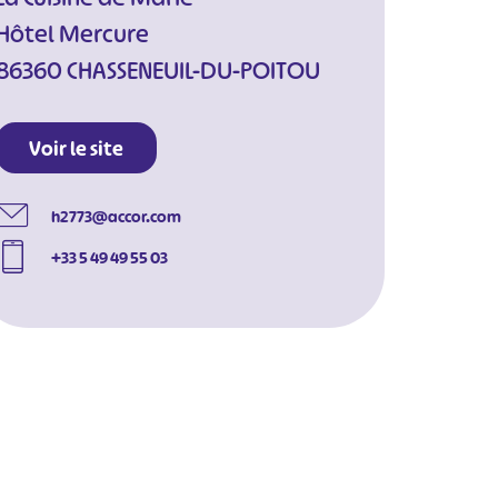
Hôtel Mercure
86360 CHASSENEUIL-DU-POITOU
Voir le site
h2773@accor.com
+33 5 49 49 55 03