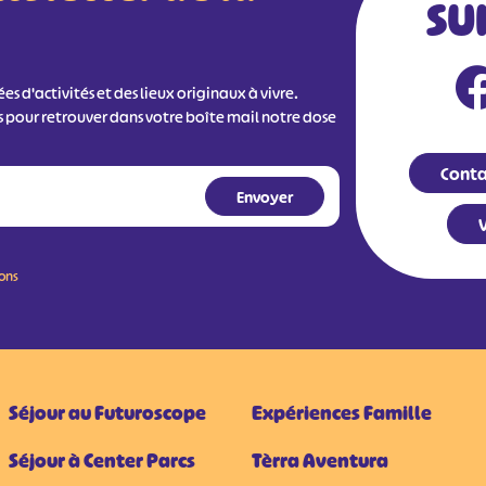
SU
s d'activités et des lieux originaux à vivre.
s pour retrouver dans votre boîte mail notre dose
Conta
V
ions
Séjour au Futuroscope
Expériences Famille
Séjour à Center Parcs
Tèrra Aventura