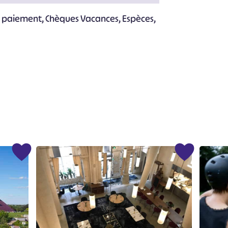
e paiement, Chèques Vacances, Espèces,
#
#
#
#
#
#