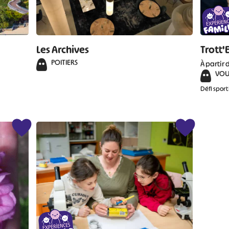
Les Archives
Trott'
POITIERS
À partir 
VOU
Défi sport