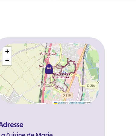
+
−
Leaflet
|
©
OpenStreetMap
contributors
Adresse
La Cuisine de Marie