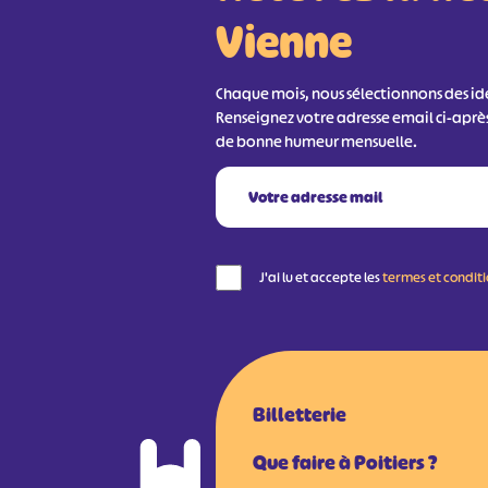
Vienne
Chaque mois, nous sélectionnons des idée
Renseignez votre adresse email ci-aprè
de bonne humeur mensuelle.
J'ai lu et accepte les
termes et condit
Billetterie
Que faire à Poitiers ?