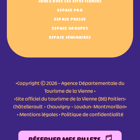
JOUEZ AVEC LES SITES ICONIKS
ESPACE PRO
ESPACE PRESSE
ESPACE GROUPES
ESPACE SÉMINAIRES
•Copyright © 2026 – Agence Départementale du
Tourisme de la Vienne •
•Site officiel du tourisme de la Vienne (86) Poitiers-
Châtellerault – Chauvigny – Loudun- Montmorillon•
•
Mentions légales
•
Politique de confidentialité