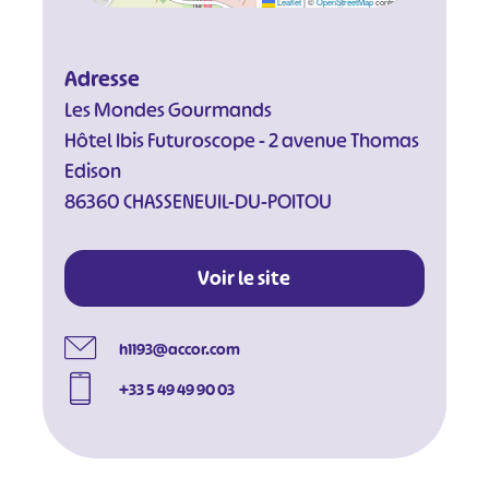
Leaflet
|
©
OpenStreetMap
contributors
Adresse
Les Mondes Gourmands
Hôtel Ibis Futuroscope - 2 avenue Thomas
Edison
86360 CHASSENEUIL-DU-POITOU
Voir le site
h1193@accor.com
+33 5 49 49 90 03