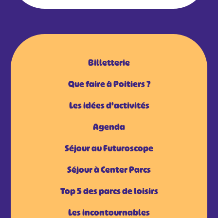
Billetterie
Que faire à Poitiers ?
Les idées d'activités
Agenda
Séjour au Futuroscope
Séjour à Center Parcs
Top 5 des parcs de loisirs
Les incontournables