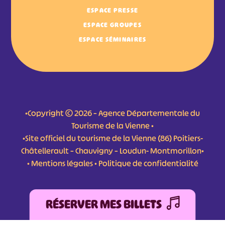
ESPACE PRESSE
ESPACE GROUPES
ESPACE SÉMINAIRES
•Copyright © 2026 – Agence Départementale du
Tourisme de la Vienne •
•Site officiel du tourisme de la Vienne (86) Poitiers-
Châtellerault – Chauvigny – Loudun- Montmorillon•
•
Mentions légales
•
Politique de confidentialité
RÉSERVER MES BILLETS