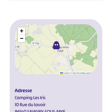
+
−
Leaflet
|
©
OpenStreetMap
contributors
Adresse
Camping Les Iris
10 Rue du lavoir
86140 SAVIGNY-SOUS-FAYE