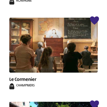
ROMAGNE
#
#
#
#
#
#
#
Le Cormenier
CHAMPNIERS