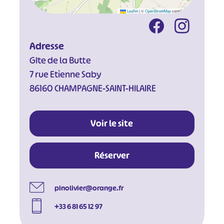
Leaflet
|
©
OpenStreetMap
contributors
Adresse
Gîte de la Butte
7 rue Etienne Saby
86160 CHAMPAGNE-SAINT-HILAIRE
Voir le site
Réserver
pinolivier@orange.fr
+33 6 81 65 12 97