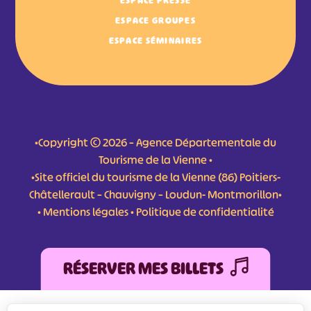
ESPACE PRESSE
ESPACE GROUPES
ESPACE SÉMINAIRES
•Copyright © 2026 – Agence Départementale du
Tourisme de la Vienne •
•Site officiel du tourisme de la Vienne (86) Poitiers-
Châtellerault – Chauvigny – Loudun- Montmorillon•
•
Mentions légales
•
Politique de confidentialité
RÉSERVER MES BILLETS