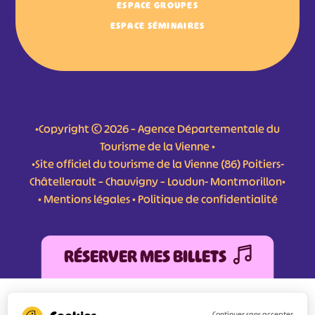
ESPACE GROUPES
ESPACE SÉMINAIRES
•Copyright © 2026 – Agence Départementale du
Tourisme de la Vienne •
•Site officiel du tourisme de la Vienne (86) Poitiers-
Châtellerault – Chauvigny – Loudun- Montmorillon•
•
Mentions légales
•
Politique de confidentialité
RÉSERVER MES BILLETS
L'Agence Départementale de Tourisme de la Vienne a bénéficié du soutien de
l’Europe au titre du FEDER (Fonds Européen de développement Régional) pour
Continuer sans accepter