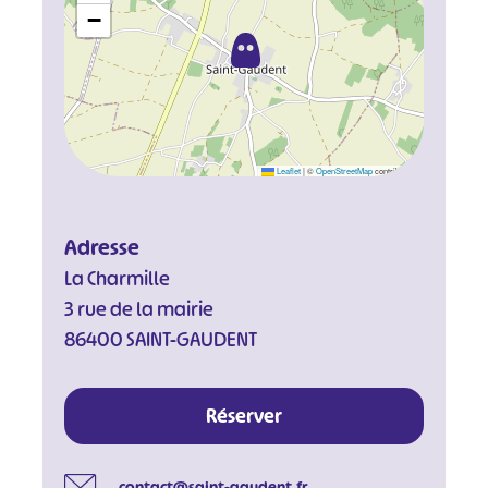
−
Leaflet
|
©
OpenStreetMap
contributors
Adresse
La Charmille
3 rue de la mairie
86400 SAINT-GAUDENT
Réserver
contact@saint-gaudent.fr