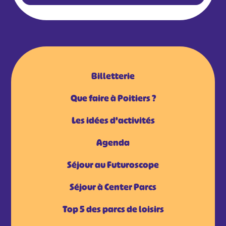
Billetterie
Que faire à Poitiers ?
Les idées d'activités
Agenda
Séjour au Futuroscope
Séjour à Center Parcs
Top 5 des parcs de loisirs