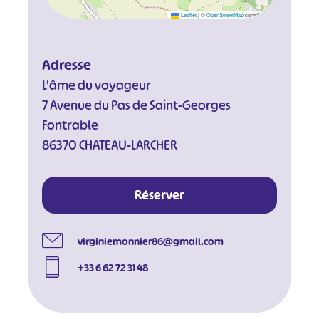
Leaflet
|
©
OpenStreetMap
contributors
Adresse
L'âme du voyageur
7 Avenue du Pas de Saint-Georges
Fontrable
86370 CHATEAU-LARCHER
Réserver
virginiemonnier86@gmail.com
+33 6 62 72 31 48