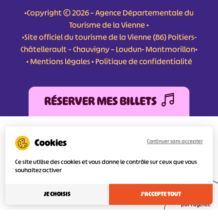
•Copyright © 2026 – Agence Départementale du
Tourisme de la Vienne •
•Site officiel du tourisme de la Vienne (86) Poitiers-
Châtellerault – Chauvigny – Loudun- Montmorillon•
•
Mentions légales
•
Politique de confidentialité
RÉSERVER MES BILLETS
L'Agence Départementale de Tourisme de la Vienne a bénéficié du soutien de
l’Europe au titre du FEDER (Fonds Européen de développement Régional) pour
Continuer sans accepter
l’amélioration et la structuration des services numériques pour une meilleure
attractivité de la destination tourisme de la Vienne dont l’objectif principal est
Ce site utilise des cookies et vous donne le contrôle sur ceux que vous
d’orienter au mieux le visiteur.
souhaitez activer
JE CHOISIS
J'ACCEPTE TOUT
Réalisé
par l'agence