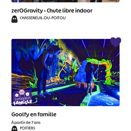
#
#
#
#
zerOGravity - Chute libre indoor
#
#
CHASSENEUIL-DU-POITOU
#
Goolfy en famille
À partir de 7 ans
POITIERS