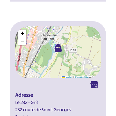
+
−
Leaflet
|
©
OpenStreetMap
contributors
Adresse
Le 232 - Gris
232 route de Saint-Georges