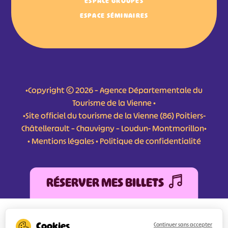
ESPACE GROUPES
ESPACE SÉMINAIRES
•Copyright © 2026 – Agence Départementale du
Tourisme de la Vienne •
•Site officiel du tourisme de la Vienne (86) Poitiers-
Châtellerault – Chauvigny – Loudun- Montmorillon•
•
Mentions légales
•
Politique de confidentialité
RÉSERVER MES BILLETS
L'Agence Départementale de Tourisme de la Vienne a bénéficié du soutien de
l’Europe au titre du FEDER (Fonds Européen de développement Régional) pour
Continuer sans accepter