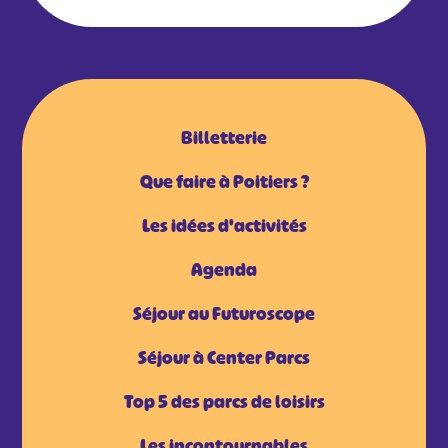
Billetterie
Que faire à Poitiers ?
Les idées d'activités
Agenda
Séjour au Futuroscope
Séjour à Center Parcs
Top 5 des parcs de loisirs
Les incontournables