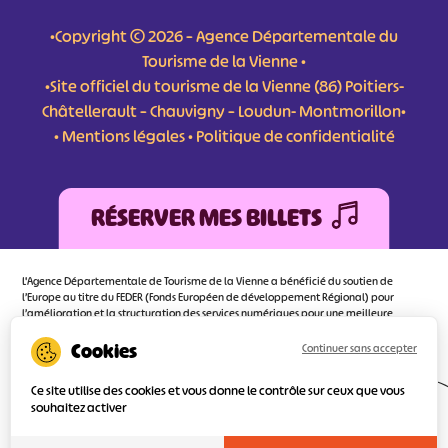
•Copyright © 2026 – Agence Départementale du
Tourisme de la Vienne •
•Site officiel du tourisme de la Vienne (86) Poitiers-
Châtellerault – Chauvigny – Loudun- Montmorillon•
•
Mentions légales
•
Politique de confidentialité
RÉSERVER MES BILLETS
L'Agence Départementale de Tourisme de la Vienne a bénéficié du soutien de
l’Europe au titre du FEDER (Fonds Européen de développement Régional) pour
l’amélioration et la structuration des services numériques pour une meilleure
attractivité de la destination tourisme de la Vienne dont l’objectif principal est
d’orienter au mieux le visiteur.
Continuer sans accepter
Ce site utilise des cookies et vous donne le contrôle sur ceux que vous
souhaitez activer
Réalisé
par l'agence