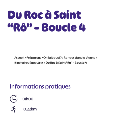
Du Roc à Saint
“Rô” – Boucle 4
Accueil
>
Préparons
>
On fait quoi ?
>
Randos dans la Vienne
>
Itinéraires Equestres
>
Du Roc à Saint “Rô” – Boucle 4
Informations pratiques
01h00
10.22km