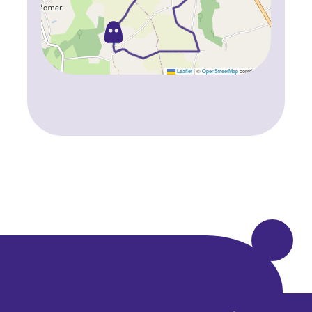
Leaflet
|
©
OpenStreetMap
contributors