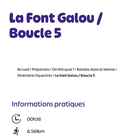
La Font Galou /
Boucle 5
Accueil
>
Préparons
>
On fait quoi ?
>
Randos dans la Vienne
>
Itinéraires Equestres
>
La Font Galou / Boucle 5
Informations pratiques
00h36
6.561km