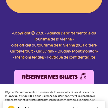
•Copyright © 2026 – Agence Départementale du
Tourisme de la Vienne •
•Site officiel du tourisme de la Vienne (86) Poitiers-
Châtellerault – Chauvigny – Loudun- Montmorillon•
•
Mentions légales
•
Politique de confidentialité
RÉSERVER MES BILLETS
L'Agence Départementale de Tourisme de la Vienne a bénéficié du soutien de
l’Europe au titre du FEDER (Fonds Européen de développement Régional) pour
l’amélioration et la structuration des services numériques pour une meilleure
attractivité de la destination tourisme de la Vienne dont l’objectif principal est
d’orienter au mieux le visiteur.